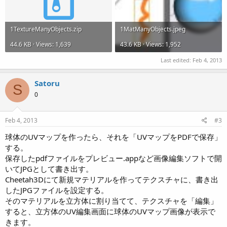
1TextureManyObjects.zip
1MatManyObjects.jpeg
44.6 KB · Views: 1,639
43.6 KB · Views: 1,952
Last edited:
Feb 4, 2013
Satoru
S
0
Feb 4, 2013
#3
球体のUVマップを作ったら、それを「UVマップをPDFで保存」
する。
保存したpdfファイルをプレビュー.appなど画像編集ソフトで開
いてJPGとして書き出す。
Cheetah3Dにて新規マテリアルを作ってテクスチャに、書き出
したJPGファイルを設定する。
そのマテリアルを立方体に割り当てて、テクスチャを「編集」
すると、立方体のUV編集画面に球体のUVマップ画像が表示で
きます。