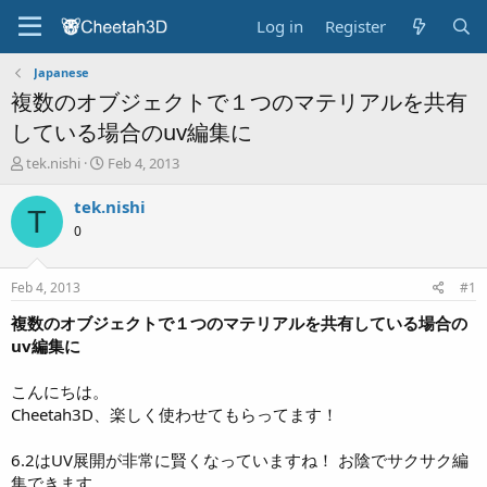
Log in
Register
Japanese
複数のオブジェクトで１つのマテリアルを共有
している場合のuv編集に
T
S
tek.nishi
Feb 4, 2013
h
t
r
a
tek.nishi
T
e
r
0
a
t
d
d
s
a
Feb 4, 2013
#1
t
t
a
e
複数のオブジェクトで１つのマテリアルを共有している場合の
r
uv編集に
t
e
こんにちは。
r
Cheetah3D、楽しく使わせてもらってます！
6.2はUV展開が非常に賢くなっていますね！ お陰でサクサク編
集できます。