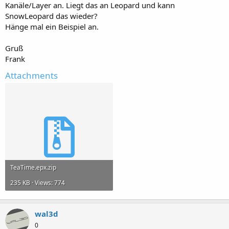
Kanäle/Layer an. Liegt das an Leopard und kann
SnowLeopard das wieder?
Hänge mal ein Beispiel an.
Gruß
Frank
Attachments
TeaTime.epx.zip
235 KB · Views: 774
wal3d
0