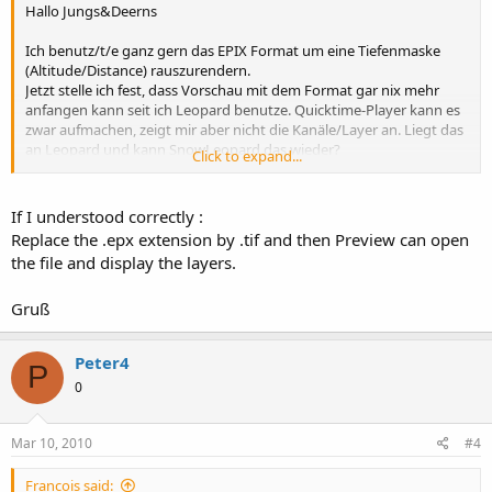
Hallo Jungs&Deerns
Ich benutz/t/e ganz gern das EPIX Format um eine Tiefenmaske
(Altitude/Distance) rauszurendern.
Jetzt stelle ich fest, dass Vorschau mit dem Format gar nix mehr
anfangen kann seit ich Leopard benutze. Quicktime-Player kann es
zwar aufmachen, zeigt mir aber nicht die Kanäle/Layer an. Liegt das
an Leopard und kann SnowLeopard das wieder?
Click to expand...
Hänge mal ein Beispiel an.
Gruß
If I understood correctly :
Frank
Replace the .epx extension by .tif and then Preview can open
the file and display the layers.
Gruß
Peter4
P
0
Mar 10, 2010
#4
Francois said: