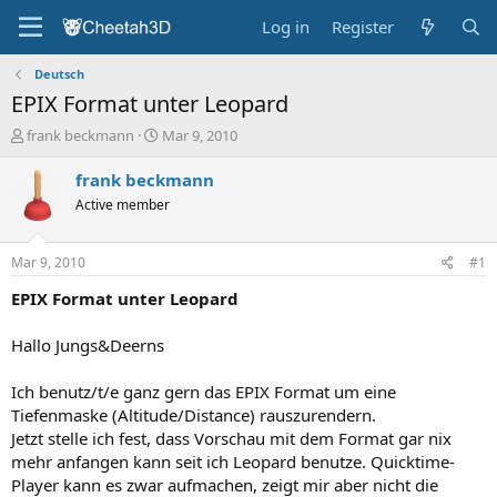
Log in
Register
Deutsch
EPIX Format unter Leopard
T
S
frank beckmann
Mar 9, 2010
h
t
r
a
frank beckmann
e
r
Active member
a
t
d
d
s
a
Mar 9, 2010
#1
t
t
a
e
EPIX Format unter Leopard
r
t
Hallo Jungs&Deerns
e
r
Ich benutz/t/e ganz gern das EPIX Format um eine
Tiefenmaske (Altitude/Distance) rauszurendern.
Jetzt stelle ich fest, dass Vorschau mit dem Format gar nix
mehr anfangen kann seit ich Leopard benutze. Quicktime-
Player kann es zwar aufmachen, zeigt mir aber nicht die