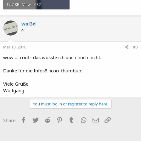
17.7 KB · Views: 682
wal3d
0
Mar 10, 2010
#6
wow ... cool - das wusste ich auch noch nicht.
Danke für die Infos!! :icon_thumbup:
Viele Grüße
Wolfgang
You must log in or register to reply here.
Facebook
Twitter
Reddit
Pinterest
Tumblr
WhatsApp
Email
Link
Share: