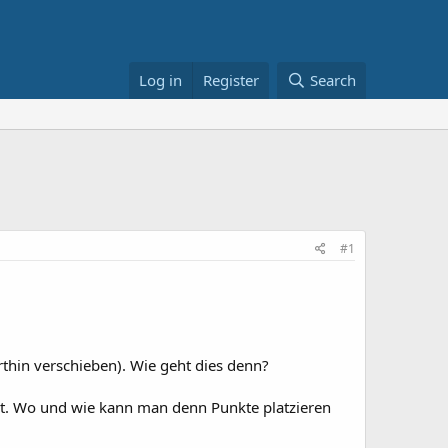
Log in
Register
Search
#1
rthin verschieben). Wie geht dies denn?
kt. Wo und wie kann man denn Punkte platzieren