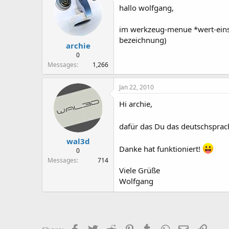
hallo wolfgang,
im werkzeug-menue *wert-einset
bezeichnung)
archie
0
Messages
1,266
Jan 22, 2010
Hi archie,
dafür das Du das deutschsprach
wal3d
Danke hat funktioniert!
0
Messages
714
Viele Grüße
Wolfgang
Facebook
Twitter
Reddit
Pinterest
Tumblr
WhatsApp
Email
Link