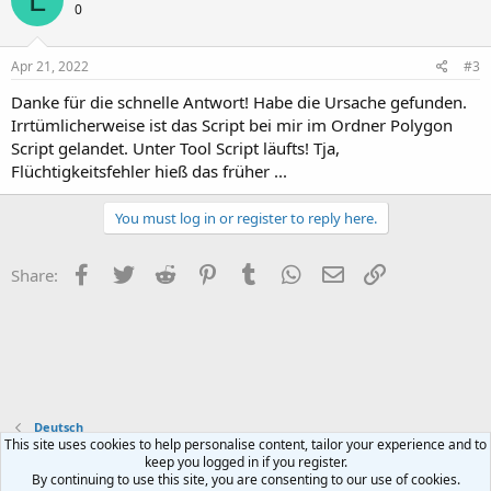
0
Apr 21, 2022
#3
Danke für die schnelle Antwort! Habe die Ursache gefunden.
Irrtümlicherweise ist das Script bei mir im Ordner Polygon
Script gelandet. Unter Tool Script läufts! Tja,
Flüchtigkeitsfehler hieß das früher ...
You must log in or register to reply here.
Facebook
Twitter
Reddit
Pinterest
Tumblr
WhatsApp
Email
Link
Share:
Deutsch
This site uses cookies to help personalise content, tailor your experience and to
keep you logged in if you register.
Contact us
Terms and rules
Privacy policy
Help
Home
R
By continuing to use this site, you are consenting to our use of cookies.
S