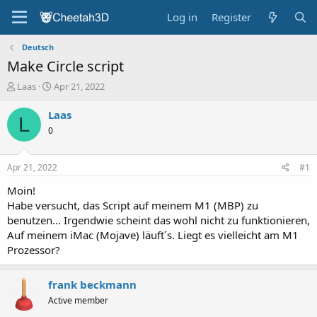
Log in
Register
Deutsch
Make Circle script
T
S
Laas
Apr 21, 2022
h
t
r
a
Laas
L
e
r
0
a
t
d
d
s
a
Apr 21, 2022
#1
t
t
a
e
Moin!
r
Habe versucht, das Script auf meinem M1 (MBP) zu
t
benutzen... Irgendwie scheint das wohl nicht zu funktionieren,
e
Auf meinem iMac (Mojave) läuft´s. Liegt es vielleicht am M1
r
Prozessor?
frank beckmann
Active member