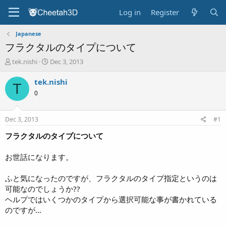
Log in
Register
Japanese
フラクタルのタイプについて
T
S
tek.nishi
Dec 3, 2013
h
t
r
a
tek.nishi
T
e
r
0
a
t
d
d
s
a
Dec 3, 2013
#1
t
t
a
e
フラクタルのタイプについて
r
t
お世話になります。
e
r
ふと気になったのですが、フラクタルのタイプ指定というのは
可能なのでしょうか??
ヘルプではいくつかのタイプから選択可能な事が書かれている
のですが…