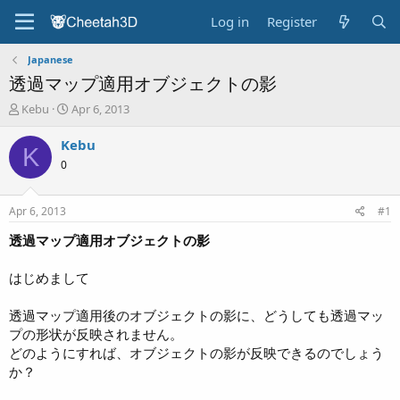
Log in
Register
Japanese
透過マップ適用オブジェクトの影
T
S
Kebu
Apr 6, 2013
h
t
r
a
Kebu
K
e
r
0
a
t
d
d
s
a
Apr 6, 2013
#1
t
t
a
e
透過マップ適用オブジェクトの影
r
t
はじめまして
e
r
透過マップ適用後のオブジェクトの影に、どうしても透過マッ
プの形状が反映されません。
どのようにすれば、オブジェクトの影が反映できるのでしょう
か？