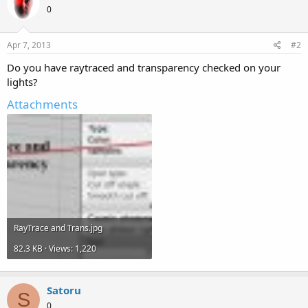
0
Apr 7, 2013
#2
Do you have raytraced and transparency checked on your
lights?
Attachments
RayTrace and Trans.jpg
82.3 KB · Views: 1,220
Satoru
S
0