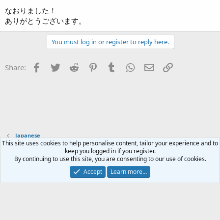
なおりました！
ありがとうございます。
You must log in or register to reply here.
Facebook
Twitter
Reddit
Pinterest
Tumblr
WhatsApp
Email
Link
Share:
Japanese
This site uses cookies to help personalise content, tailor your experience and to
keep you logged in if you register.
Contact us
Terms and rules
Privacy policy
Help
Home
R
By continuing to use this site, you are consenting to our use of cookies.
S
S
Accept
Learn more…
®
Community platform by XenForo
© 2010-2023 XenForo Ltd.