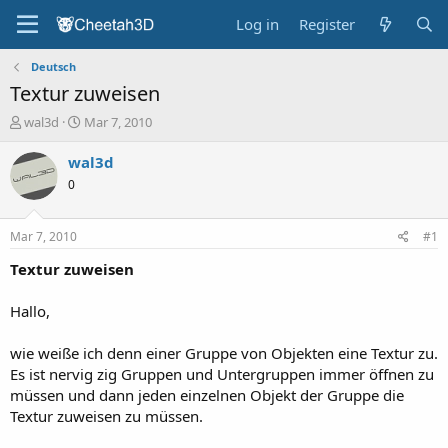
Log in
Register
Deutsch
Textur zuweisen
T
S
wal3d
Mar 7, 2010
h
t
r
a
wal3d
e
r
0
a
t
d
d
s
a
Mar 7, 2010
#1
t
t
a
e
Textur zuweisen
r
t
Hallo,
e
r
wie weiße ich denn einer Gruppe von Objekten eine Textur zu.
Es ist nervig zig Gruppen und Untergruppen immer öffnen zu
müssen und dann jeden einzelnen Objekt der Gruppe die
Textur zuweisen zu müssen.