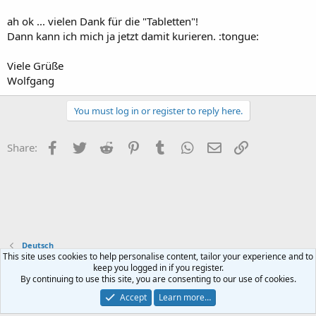
ah ok ... vielen Dank für die "Tabletten"!
Dann kann ich mich ja jetzt damit kurieren. :tongue:
Viele Grüße
Wolfgang
You must log in or register to reply here.
Facebook
Twitter
Reddit
Pinterest
Tumblr
WhatsApp
Email
Link
Share:
Deutsch
This site uses cookies to help personalise content, tailor your experience and to
keep you logged in if you register.
Contact us
Terms and rules
Privacy policy
Help
Home
R
By continuing to use this site, you are consenting to our use of cookies.
S
S
Accept
Learn more…
®
Community platform by XenForo
© 2010-2023 XenForo Ltd.