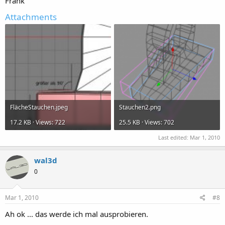
Frank
Attachments
FlächeStauchen.jpeg
Stauchen2.png
17.2 KB · Views: 722
25.5 KB · Views: 702
Last edited:
Mar 1, 2010
wal3d
0
Mar 1, 2010
#8
Ah ok ... das werde ich mal ausprobieren.