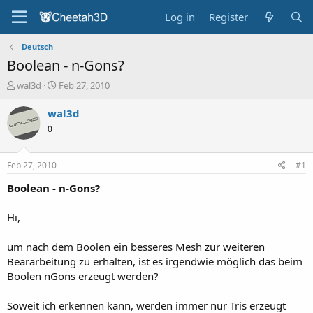
Log in
Register
Deutsch
Boolean - n-Gons?
T
S
wal3d
Feb 27, 2010
h
t
r
a
wal3d
e
r
0
a
t
d
d
s
a
Feb 27, 2010
#1
t
t
a
e
Boolean - n-Gons?
r
t
Hi,
e
r
um nach dem Boolen ein besseres Mesh zur weiteren
Beararbeitung zu erhalten, ist es irgendwie möglich das beim
Boolen nGons erzeugt werden?
Soweit ich erkennen kann, werden immer nur Tris erzeugt