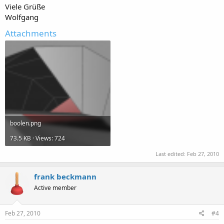
Viele Grüße
Wolfgang
Attachments
boolen.png
73.5 KB · Views: 724
Last edited:
Feb 27, 2010
frank beckmann
Active member
Feb 27, 2010
#4