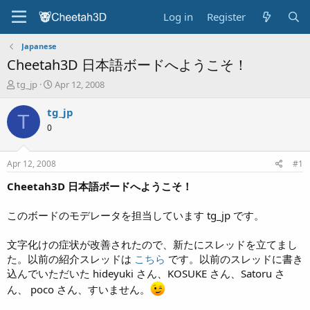
Log in
Register
Japanese
Cheetah3D 日本語ボードへようこそ！
T
S
tg_jp
Apr 12, 2008
h
t
r
a
tg_jp
T
e
r
0
a
t
d
d
s
a
Apr 12, 2008
#1
t
t
a
e
Cheetah3D 日本語ボードへようこそ！
r
t
このボードのモデレータを担当しています tg_jp です。
e
r
文字化けの症状が改善されたので、新たにスレッドを立てまし
た。以前の紹介スレッドは
こちら
です。以前のスレッドに書き
込んでいただいた hideyuki さん、KOSUKE さん、Satoru さ
ん、 poco さん、すいません。