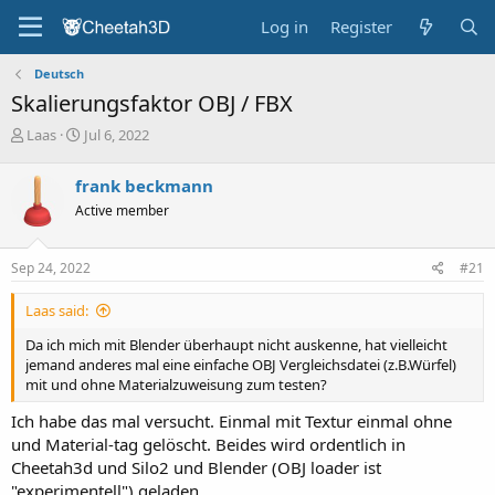
Log in
Register
Deutsch
Skalierungsfaktor OBJ / FBX
T
S
Laas
Jul 6, 2022
h
t
r
a
frank beckmann
e
r
Active member
a
t
d
d
s
a
Sep 24, 2022
#21
t
t
a
e
Laas said:
r
t
Da ich mich mit Blender überhaupt nicht auskenne, hat vielleicht
e
jemand anderes mal eine einfache OBJ Vergleichsdatei (z.B.Würfel)
r
mit und ohne Materialzuweisung zum testen?
Ich habe das mal versucht. Einmal mit Textur einmal ohne
und Material-tag gelöscht. Beides wird ordentlich in
Cheetah3d und Silo2 und Blender (OBJ loader ist
"experimentell") geladen.