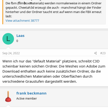
Die fbm (
f
ilm
b
ox
m
aterials) werden normalerweise in einem Ordner
gepackt. Cheetah3d erzeugt die auch - manchmal hängt der Finder
hinterher und der Ordner taucht erst auf wenn man die FBX erneut
lädt:
View attachment 38777
Laas
L
0
Sep 24, 2022
#23
Wenn ich nur das "default Material" platziere, schreibt C3D
scheinbar keinen solchen Ordner. Die Meshes von Adobe zum
Download enthalten auch keine zusätzlichen Ordner, da die
unterschiedlichen Materialien oder Oberflächen durch
verschiedene Graustufen dargestellt werden.
frank beckmann
Active member