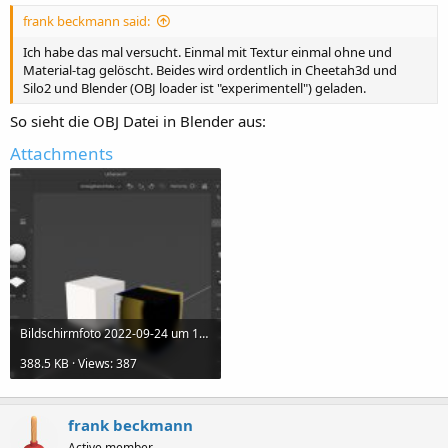
frank beckmann said:
Ich habe das mal versucht. Einmal mit Textur einmal ohne und
Material-tag gelöscht. Beides wird ordentlich in Cheetah3d und
Silo2 und Blender (OBJ loader ist "experimentell") geladen.
So sieht die OBJ Datei in Blender aus:
Attachments
Bildschirmfoto 2022-09-24 um 12.59.03.jpg
388.5 KB · Views: 387
frank beckmann
Active member