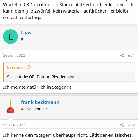
Würfel in C3D geöffnet, in Stager platziert und leider nein, ich
Deshalb als ".jas" hochgeladen. Warum das bisschen Geometrie
kann dem (Holzwürfel) kein Material "aufdrücken" er bleibt
so eine große fbx Datei erzeugt ist mir rätselhaft.
einfach einfarbig...
(Ich bin erst wieder heute Abend verfügbar - leider.)
Click to expand...
ch kriegs nicht in das 500KB Upload-Limit gepresst. Deshalb als
Laas
L
".jas" hochgeladen. Warum das bisschen Geometrie so eine große
0
fbx Datei erzeugt ist mir rätselhaft.
(Ich bin erst wieder heute Abend verfügbar - leider.)
Sep 24, 2022
#31
Laas said:
So sieht die OBJ Datei in Blender aus:
Ich meinte natürlich in Stager ;-)
frank beckmann
Active member
Sep 24, 2022
#32
Ich kenne den "Stager" überhaupt nicht. Lädt der en falsches