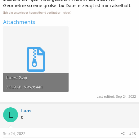
Geometrie so eine große fbx Datei erzeugt ist mir rätselhaft.
(Ich bin erst wieder heute Abend verfügbar - leider.)
Attachments
fbxtest 2.zip
335.9 KB · Views: 440
Last edited:
Sep 24, 2022
Laas
L
0
Sep 24, 2022
#28