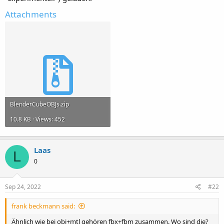
Attachments
BlenderCubeOBJs.zip
10.8 KB · Views: 452
Laas
L
0
Sep 24, 2022
#22
frank beckmann said:
Ähnlich wie bei obj+mtl gehören fbx+fbm zusammen. Wo sind die?