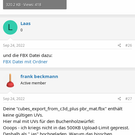
320.2 KB · Views: 418
Laas
L
0
Sep 24, 2022
#26
und die FBX Datei dazu:
FBX Datei mit Ordner
frank beckmann
Active member
Sep 24, 2022
#27
Deine "cubes_export_from_c3d_plus pbr_mat.fbx" enthält
keine gültigen UVs.
Hier mal mit UVs für den Buchenholzwürfel:
Ooops - ich kriegs nicht in das 500KB Upload-Limit gepresst.
Deshalb als ".jas" hochgeladen. Warum das bisschen