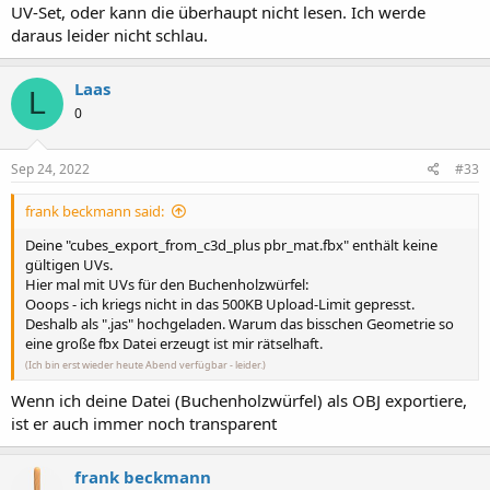
UV-Set, oder kann die überhaupt nicht lesen. Ich werde
daraus leider nicht schlau.
Laas
L
0
Sep 24, 2022
#33
frank beckmann said:
Deine "cubes_export_from_c3d_plus pbr_mat.fbx" enthält keine
gültigen UVs.
Hier mal mit UVs für den Buchenholzwürfel:
Ooops - ich kriegs nicht in das 500KB Upload-Limit gepresst.
Deshalb als ".jas" hochgeladen. Warum das bisschen Geometrie so
eine große fbx Datei erzeugt ist mir rätselhaft.
(Ich bin erst wieder heute Abend verfügbar - leider.)
Wenn ich deine Datei (Buchenholzwürfel) als OBJ exportiere,
ist er auch immer noch transparent
frank beckmann