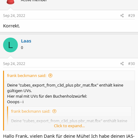
Sep 24, 2022
#29
Korrekt.
Laas
L
0
Sep 24, 2022
#30
frank beckmann said:
Deine "cubes_export_from_c3d_plus pbr_mat.fbx" enthält keine
gültigen UVs.
Hier mal mit UVs für den Buchenholzwürfel:
Ooops - i
frank beckmann said:
Deine "cubes_export_from_c3d_plus pbr_mat.fbx" enthält keine
Click to expand...
gültigen UVs.
Hier mal mit UVs für den Buchenholzwürfel:
Hallo Frank, vielen Dank für deine Mühe! Ich habe deinen JAS-
Ooops - ich kriegs nicht in das 500KB Upload-Limit gepresst.