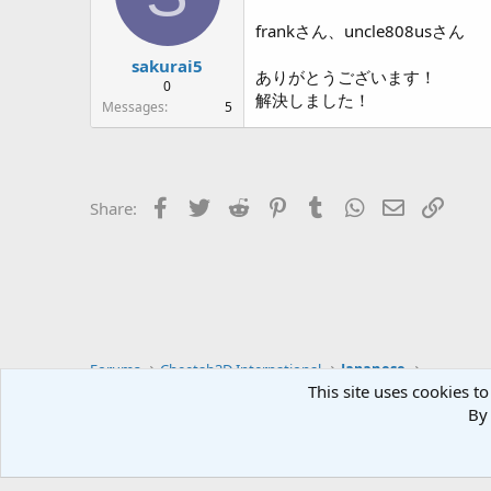
frankさん、uncle808usさん
sakurai5
ありがとうございます！
0
解決しました！
Messages
5
Facebook
Twitter
Reddit
Pinterest
Tumblr
WhatsApp
Email
Link
Share:
Forums
Cheetah3D International
Japanese
This site uses cookies to
By 