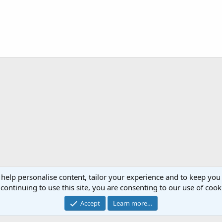
 help personalise content, tailor your experience and to keep you 
continuing to use this site, you are consenting to our use of cook
Cont
Accept
Learn more…
®
Community platform by XenForo
© 2010-2023 XenForo Ltd.