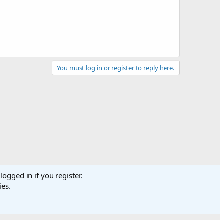
You must log in or register to reply here.
logged in if you register.
ies.
act us
Terms and rules
Privacy policy
Help
Home
R
S
S