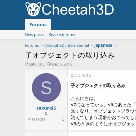
Forums
New posts
Search forums
Forums
Cheetah3D International
Japanese
子オブジェクトの取り込み
T
S
sakurai5
Dec 6, 2016
h
t
r
a
Dec 6, 2016
e
r
S
子オブジェクトの取り込み
a
t
d
d
s
a
こんにちは。
t
t
V7になってから、v6にあった
sakurai5
a
e
無くなり、オブジェクトブラウ
r
0
消えてしまう現象がおこってし
t
Messages
5
V6のときのように子オブジェク
e
r