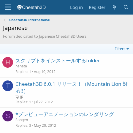
Log in
Register
Cheetah3D International
Japanese
Forum dedicated to Japanese Cheetah3D Users
Filters
スクリプトをインストールするfolder
H
henata
Replies
1
Aug 10, 2012
Cheetah3D 6.0.1 リリース！（Mountain Lion 対
T
応!!）
tg_jp
Replies
1
Jul 27, 2012
*プレビューアニメーションのレンダリング
S
Songen
Replies
3
May 20, 2012