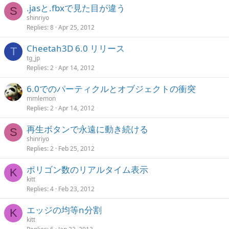
.jasと.fbxで見た目が違う
S
shinriyo
Replies
8
Apr 25, 2012
Cheetah3D 6.0 リリース
T
tg_jp
Replies
2
Apr 14, 2012
6.0でのパーティクルとオブジェクトの衝突
mmlemon
Replies
2
Apr 14, 2012
再生ボタンで永遠に動き続ける
S
shinriyo
Replies
2
Feb 25, 2012
ポリゴン数のリアルタイム表示
K
kitt
Replies
4
Feb 23, 2012
エッジの均等n分割
K
kitt