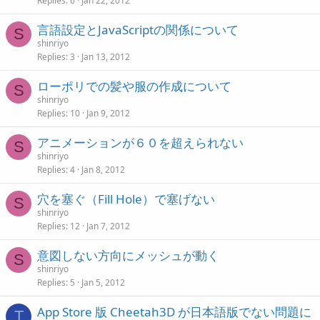
Replies
6
Jan 22, 2012
言語設定とJavaScriptの関係について
S
shinriyo
Replies
3
Jan 13, 2012
ローポリでの髪や服の作成について
S
shinriyo
Replies
10
Jan 9, 2012
アニメーションが６０を超えられない
S
shinriyo
Replies
4
Jan 8, 2012
穴を塞ぐ（Fill Hole）で塞げない
S
shinriyo
Replies
12
Jan 7, 2012
意図しない方向にメッシュが動く
S
shinriyo
Replies
5
Jan 5, 2012
App Store 版 Cheetah3D が日本語版でない問題に
T